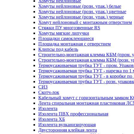
Хомуты нейлоновые
Хомуты нейлоновые (розн. упак.) белые
Хомуты нейлоновые (розн. упак.) цветные
Хомуты нейлоновые (розн. упак.) черные
Хомут нейлоновый с монтажным отверстием
Стяжки ПУ многозвенные RS
Хомуты мягкие липучки
Площадки самоклеющиеся
Площадка монтажная с отверстием
Клипсы под кабель
Строительно-монтажная клемма КБМ (пром. у
Строительно-монтажная клемма КБМ (розн. уп
Термоусаживаемая трубка ТУТ - пром. Упаков
Термоусаживаемая трубка ТУТ - нарезка по 1 
Термоусаживаемая трубка ТУТ - в коробке по 
Термоусаживаемая трубка ТУТ - розн. упаков
СИЗ
Скотч-лок
Кабельный хомут с горизонтальным замком 
Лента спиральная монтажная пластиковая Л
Изолента
Изолента ПВХ профессиональная
Изолента ХБ
Изолента вулканизирующая
Двусторонняя клейкая лента