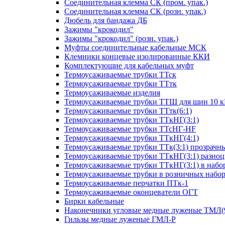
Соединительная клемма СК (пром. упак.)
Соединительная клемма СК (розн. упак.)
Дюбель для бандажа ДБ
Зажимы "крокодил"
Зажимы "крокодил" (розн. упак.)
Муфты соединительные кабельные МСК
Клемники концевые изолированные ККИ
Комплектующие для кабельных муфт
Термоусаживаемые трубки ТТск
Термоусаживаемые трубки ТТтк
Термоусаживаемые изделия
Термоусаживаемые трубки ТТШ для шин 10 
Термоусаживаемые трубки ТТтк(6:1)
Термоусаживаемые трубки ТТкНГ(3:1)
Термоусаживаемые трубки ТТсНГ-HF
Термоусаживаемые трубки ТТкНГ(4:1)
Термоусаживаемые трубки ТТк(3:1) прозрачн
Термоусаживаемые трубки ТТкНГ(3:1) разно
Термоусаживаемые трубки ТТкНГ(3:1) в набо
Термоусаживаемые трубки в розничных набо
Термоусаживаемые перчатки ПТк-1
Термоусаживаемые оконцеватели ОГТ
Бирки кабельные
Наконечники угловые медные луженые ТМЛ(
Гильзы медные луженые ГМЛ-Р