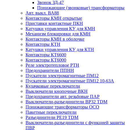
Звонок ЗД-47
Понижающие (звонковые) трансформаторы
Авт. выкл. ВА88
Контакторы КМН открытые
Приставки контактные ПКН
Катушки управления КУ для КМН
Механизм блокировки для КМН
Контакторы КМН в оболочке
Контакторы КТН
Катушки управления КУ для КТН
Контакторы КТ6600
Контакторы КТ6000
Реле электротепловое РТН
Предохранители ППНН
Пускатели электромагнитные ПМ12
Пускатели электромагнитные ПМ12 10-63А
Кулачковые переключатели
Выключатели кнопочные ВКН
Предохранители авт. резьбовые ПАР
Выключатели-разъединители ВР32 TDM
Понижающие трансформаторы ОСО
Пакетные переключатели
Разъединители РЕ19 TDM
Выключатели-разъединители с функцией защиты
ПВР