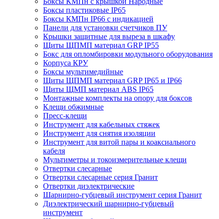
Боксы КМПн с крышкой Народные
Боксы пластиковые IP65
Боксы КМПн IP66 c индикацией
Панели для установки счетчиков ПУ
Крышки защитные для выреза в шкафу
Щиты ЩПМП материал GRP IP55
Бокс для опломбировки модульного оборудования
Корпуса КРУ
Боксы мультимедийные
Щиты ЩПМП материал GRP IP65 и IP66
Щиты ЩМП материал ABS IP65
Монтажные комплекты на опору для боксов
Клещи обжимные
Пресс-клещи
Инструмент для кабельных стяжек
Инструмент для снятия изоляции
Инструмент для витой пары и коаксиального
кабеля
Мультиметры и токоизмерительные клещи
Отвертки слесарные
Отвертки слесарные серия Гранит
Отвертки диэлектрические
Шарнирно-губцевый инструмент серия Гранит
Диэлектрический шарнирно-губцевый
инструмент