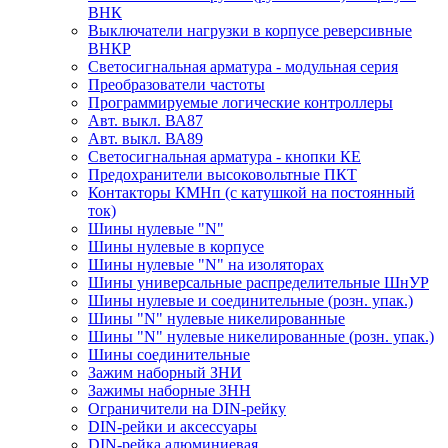
ВНК
Выключатели нагрузки в корпусе реверсивные
ВНКР
Светосигнальная арматура - модульная серия
Преобразователи частоты
Программируемые логические контроллеры
Авт. выкл. ВА87
Авт. выкл. ВА89
Светосигнальная арматура - кнопки КЕ
Предохранители высоковольтные ПКТ
Контакторы КМНп (с катушкой на постоянный
ток)
Шины нулевые "N"
Шины нулевые в корпусе
Шины нулевые "N" на изоляторах
Шины универсальные распределительные ШнУР
Шины нулевые и соединительные (розн. упак.)
Шины "N" нулевые никелированные
Шины "N" нулевые никелированные (розн. упак.)
Шины соединительные
Зажим наборный ЗНИ
Зажимы наборные ЗНН
Ограничители на DIN-рейку
DIN-рейки и аксессуары
DIN-рейка алюминиевая