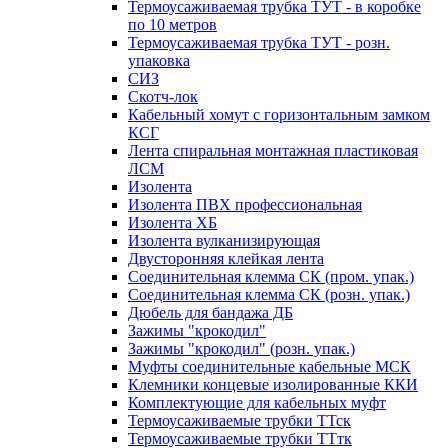
Термоусаживаемая трубка ТУТ - в коробке
по 10 метров
Термоусаживаемая трубка ТУТ - розн.
упаковка
СИЗ
Скотч-лок
Кабельный хомут с горизонтальным замком
КСГ
Лента спиральная монтажная пластиковая
ЛСМ
Изолента
Изолента ПВХ профессиональная
Изолента ХБ
Изолента вулканизирующая
Двусторонняя клейкая лента
Соединительная клемма СК (пром. упак.)
Соединительная клемма СК (розн. упак.)
Дюбель для бандажа ДБ
Зажимы "крокодил"
Зажимы "крокодил" (розн. упак.)
Муфты соединительные кабельные МСК
Клемники концевые изолированные ККИ
Комплектующие для кабельных муфт
Термоусаживаемые трубки ТТск
Термоусаживаемые трубки ТТтк