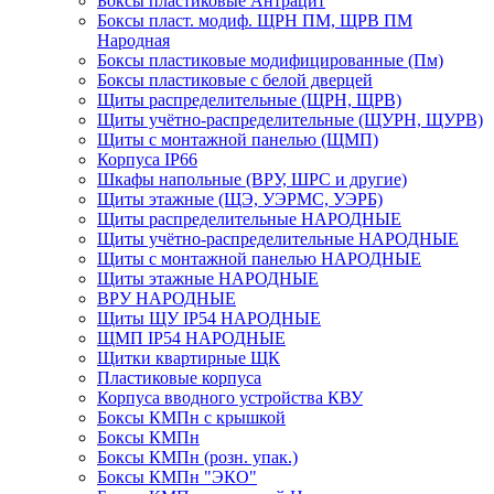
Боксы пластиковые Антрацит
Боксы пласт. модиф. ЩРН ПМ, ЩРВ ПМ
Народная
Боксы пластиковые модифицированные (Пм)
Боксы пластиковые с белой дверцей
Щиты распределительные (ЩРН, ЩРВ)
Щиты учётно-распределительные (ЩУРН, ЩУРВ)
Щиты с монтажной панелью (ЩМП)
Корпуса IP66
Шкафы напольные (ВРУ, ШРС и другие)
Щиты этажные (ЩЭ, УЭРМС, УЭРБ)
Щиты распределительные НАРОДНЫЕ
Щиты учётно-распределительные НАРОДНЫЕ
Щиты с монтажной панелью НАРОДНЫЕ
Щиты этажные НАРОДНЫЕ
ВРУ НАРОДНЫЕ
Щиты ЩУ IP54 НАРОДНЫЕ
ЩМП IP54 НАРОДНЫЕ
Щитки квартирные ЩК
Пластиковые корпуса
Корпуса вводного устройства КВУ
Боксы КМПн с крышкой
Боксы КМПн
Боксы КМПн (розн. упак.)
Боксы КМПн "ЭКО"