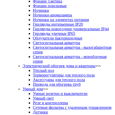
Фонари Тактика
Фонари поисковые
Ночники
Ночники-аромалампы
Ночники на элементах питания
Гирлянды интерьерные IP20
Гирлянды новогодние универсальные IP44
Гирлянды уличные IP65
Облучатели бактерицидные
Светосигнальная арматура
Светосигнальная арматура - малогабаритная
серия
Светосигнальная арматура - моноблочная
серия
Электрический обогрев дома и квартиры
Тёплый пол
Терморегуляторы для теплого пола
Аксессуары для теплого пола
Провода для обогрева труб
Умный дом
Умные розетки и выключатели
Умный свет
Реле и контроллеры
Сетевые фильтры с удаленным управлением
Датчики