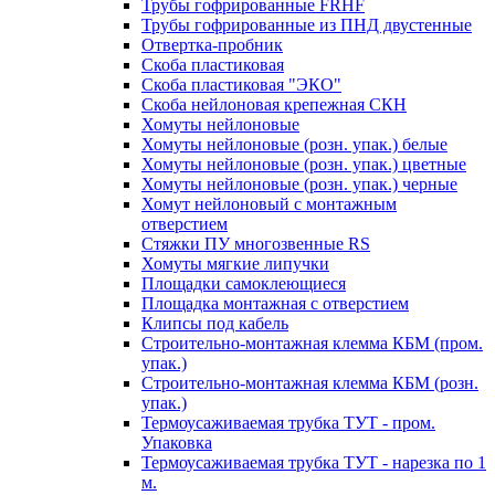
Трубы гофрированные FRHF
Трубы гофрированные из ПНД двустенные
Отвертка-пробник
Скоба пластиковая
Скоба пластиковая "ЭКО"
Скоба нейлоновая крепежная СКН
Хомуты нейлоновые
Хомуты нейлоновые (розн. упак.) белые
Хомуты нейлоновые (розн. упак.) цветные
Хомуты нейлоновые (розн. упак.) черные
Хомут нейлоновый с монтажным
отверстием
Стяжки ПУ многозвенные RS
Хомуты мягкие липучки
Площадки самоклеющиеся
Площадка монтажная с отверстием
Клипсы под кабель
Строительно-монтажная клемма КБМ (пром.
упак.)
Строительно-монтажная клемма КБМ (розн.
упак.)
Термоусаживаемая трубка ТУТ - пром.
Упаковка
Термоусаживаемая трубка ТУТ - нарезка по 1
м.