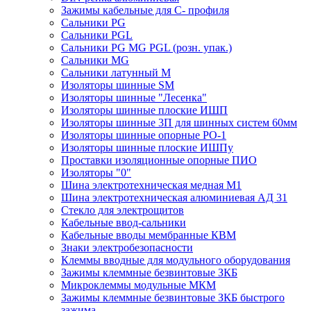
Зажимы кабельные для С- профиля
Сальники PG
Сальники PGL
Сальники PG MG PGL (розн. упак.)
Сальники MG
Сальники латунный M
Изоляторы шинные SM
Изоляторы шинные "Лесенка"
Изоляторы шинные плоские ИШП
Изоляторы шинные 3П для шинных систем 60мм
Изоляторы шинные опорные PO-1
Изоляторы шинные плоские ИШПу
Проставки изоляционные опорные ПИО
Изоляторы "0"
Шина электротехническая медная М1
Шина электротехническая алюминиевая АД 31
Стекло для электрощитов
Кабельные ввод-сальники
Кабельные вводы мембранные КВМ
Знаки электробезопасности
Клеммы вводные для модульного оборудования
Зажимы клеммные безвинтовые ЗКБ
Микроклеммы модульные МКМ
Зажимы клеммные безвинтовые ЗКБ быстрого
зажима