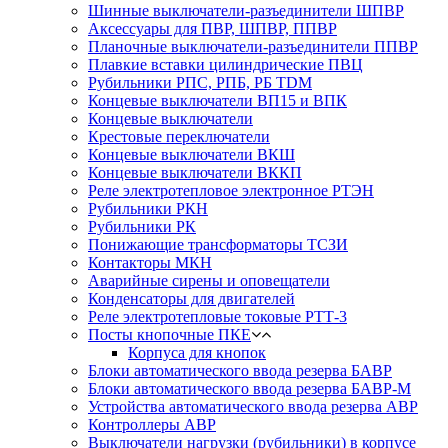
Шинные выключатели-разъединители ШПВР
Аксессуары для ПВР, ШПВР, ППВР
Планочные выключатели-разъединители ППВР
Плавкие вставки цилиндрические ПВЦ
Рубильники РПС, РПБ, РБ TDM
Концевые выключатели ВП15 и ВПК
Концевые выключатели
Крестовые переключатели
Концевые выключатели ВКШ
Концевые выключатели ВККП
Реле электротепловое электронное РТЭН
Рубильники РКН
Рубильники РК
Понижающие трансформаторы ТСЗИ
Контакторы МКН
Аварийные сирены и оповещатели
Конденсаторы для двигателей
Реле электротепловые токовые РТТ-3
Посты кнопочные ПКЕ
Корпуса для кнопок
Блоки автоматического ввода резерва БАВР
Блоки автоматического ввода резерва БАВР-М
Устройства автоматического ввода резерва АВР
Контроллеры АВР
Выключатели нагрузки (рубильники) в корпусе