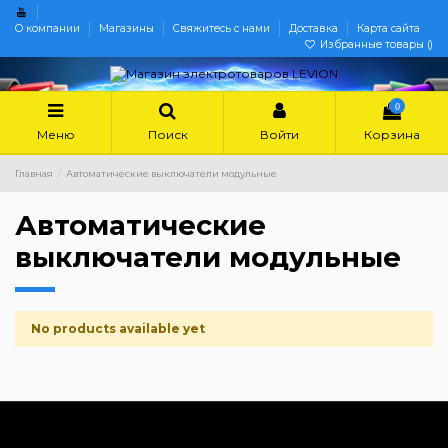
О компании
Магазины
Свяжитесь с нами
Доставка
Карта сайта
Избранные товары (
)
0
Меню
Поиск
Войти
Корзина
Главная
Автоматические выключатели модульные
Автоматические
выключатели модульные
No products available yet